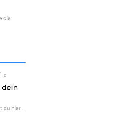
e die
0
 dein
t du hier.